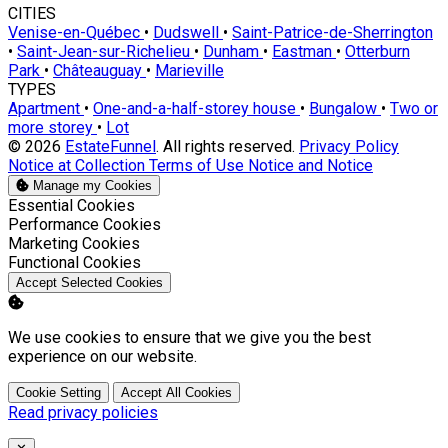
CITIES
Venise-en-Québec
•
Dudswell
•
Saint-Patrice-de-Sherrington
•
Saint-Jean-sur-Richelieu
•
Dunham
•
Eastman
•
Otterburn
Park
•
Châteauguay
•
Marieville
TYPES
Apartment
•
One-and-a-half-storey house
•
Bungalow
•
Two or
more storey
•
Lot
© 2026
EstateFunnel
. All rights reserved.
Privacy Policy
Notice at Collection
Terms of Use
Notice and Notice
Manage my Cookies
Enable
Essential Cookies
Enable
Performance Cookies
Enable
Marketing Cookies
Enable
Functional Cookies
Accept Selected Cookies
We use cookies to ensure that we give you the best
experience on our website.
Cookie Setting
Accept All Cookies
Read privacy policies
Close