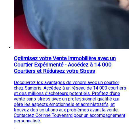
Optimisez votre Vente Immobilière avec un
Courtier Expérimenté - Accédez à 14 000
Courtiers et Réduisez votre Stress
Découvrez les avantages de vendre avec un courtier
chez Sampris. Accédez à un réseau de 14 000 courtiers
et des millions d'acheteurs potentiels. Profitez d'une
vente sans stress avec un professionnel qualifié qui
gère les aspects émotionnels et administratifs, et
trouvez des solutions aux problèmes avant la vente.
Contactez Corinne Touvenard pour un accompagnement
personnalisé.