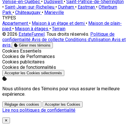
Venise-en-Québec
•
Dudswell
•
Saint-Patrice-de-Sherrington
•
Saint-Jean-sur-Richelieu
•
Dunham
•
Eastman
•
Otterburn
Park
•
Châteauguay
•
Marieville
TYPES
Appartement
•
Maison à un étage et demi
•
Maison de plain-
pied
•
Maison à étages
•
Terrain
© 2026
EstateFunnel
. Tous droits réservés.
Politique de
confidentialité
Avis de collecte
Conditions d’utilisation
Avis et
avis
Gérer mes témoins
Activer
Cookies Essentiels
Activer
Cookies de Performances
Activer
Cookies publicitaires
Activer
Cookies de fonctionnalités
Accepter les Cookies sélectionnés
Nous utilisons des Témoins pour vous assurer la meilleure
expérience.
Réglage des cookies
Accepter les Cookies
Lire nos politiques de confidentialité
Close
✕