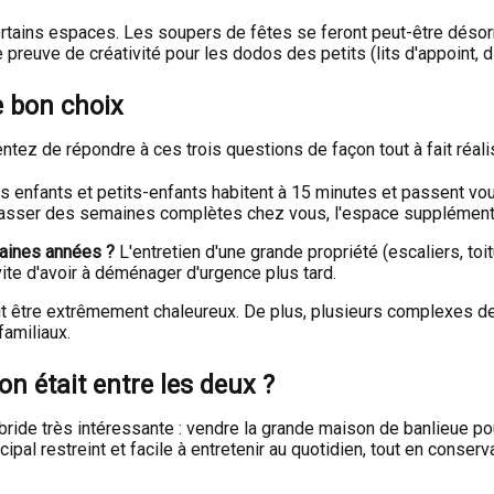
ertains espaces. Les soupers de fêtes se feront peut-être déso
preuve de créativité pour les dodos des petits (lits d'appoint, di
e bon choix
ntez de répondre à ces trois questions de façon tout à fait réalis
s enfants et petits-enfants habitent à 15 minutes et passent vo
nt passer des semaines complètes chez vous, l'espace supplément
haines années ?
L'entretien d'une grande propriété (escaliers, toit
vite d'avoir à déménager d'urgence plus tard.
ut être extrêmement chaleureux. De plus, plusieurs complexes 
familiaux.
ion était entre les deux ?
bride très intéressante : vendre la grande maison de banlieue po
cipal restreint et facile à entretenir au quotidien, tout en conse