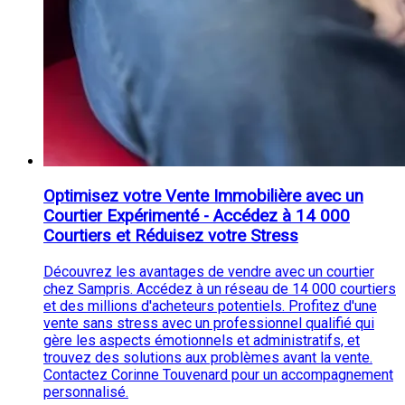
Optimisez votre Vente Immobilière avec un
Courtier Expérimenté - Accédez à 14 000
Courtiers et Réduisez votre Stress
Découvrez les avantages de vendre avec un courtier
chez Sampris. Accédez à un réseau de 14 000 courtiers
et des millions d'acheteurs potentiels. Profitez d'une
vente sans stress avec un professionnel qualifié qui
gère les aspects émotionnels et administratifs, et
trouvez des solutions aux problèmes avant la vente.
Contactez Corinne Touvenard pour un accompagnement
personnalisé.