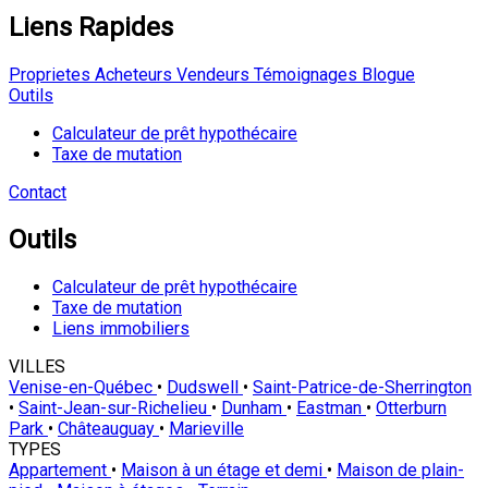
Liens Rapides
Proprietes
Acheteurs
Vendeurs
Témoignages
Blogue
Outils
Calculateur de prêt hypothécaire
Taxe de mutation
Contact
Outils
Calculateur de prêt hypothécaire
Taxe de mutation
Liens immobiliers
VILLES
Venise-en-Québec
•
Dudswell
•
Saint-Patrice-de-Sherrington
•
Saint-Jean-sur-Richelieu
•
Dunham
•
Eastman
•
Otterburn
Park
•
Châteauguay
•
Marieville
TYPES
Appartement
•
Maison à un étage et demi
•
Maison de plain-